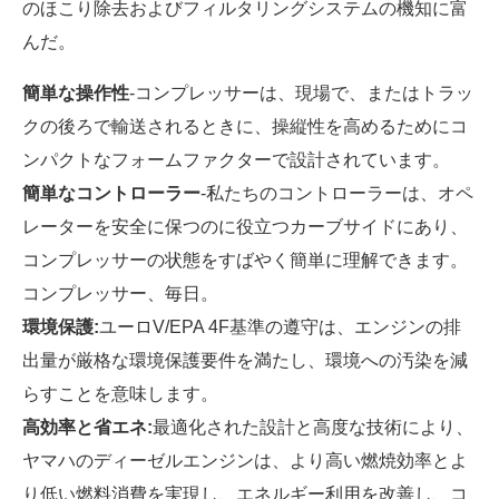
のほこり除去およびフィルタリングシステムの機知に富
んだ。
簡単な操作性
-コンプレッサーは、現場で、またはトラッ
クの後ろで輸送されるときに、操縦性を高めるためにコ
ンパクトなフォームファクターで設計されています。
簡単なコントローラー
-私たちのコントローラーは、オペ
レーターを安全に保つのに役立つカーブサイドにあり、
コンプレッサーの状態をすばやく簡単に理解できます。
コンプレッサー、毎日。
環境保護:
ユーロV/EPA 4F基準の遵守は、エンジンの排
出量が厳格な環境保護要件を満たし、環境への汚染を減
らすことを意味します。
高効率と省エネ:
最適化された設計と高度な技術により、
ヤマハのディーゼルエンジンは、より高い燃焼効率とよ
り低い燃料消費を実現し、エネルギー利用を改善し、コ