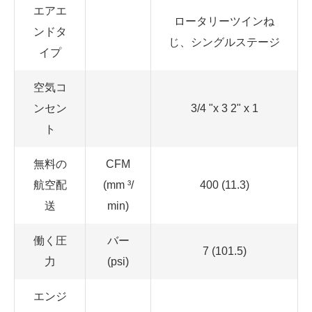
エアエ
ロータリーツインね
ンドタ
じ、シングルステージ
イプ
空気コ
ンセン
3/4 "x 3 2" x 1
ト
無料の
CFM
航空配
(mm ³/
400 (11.3)
送
min)
働く圧
バー
7 (101.5)
力
(psi)
エンジ