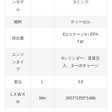
ンモデ
カミンズ
ル
燃料
ディーゼル
EUステージV / EPA
排出量
T4F
エンジ
4シリンダー、直接注
ンタイ
入、ターボチャージ
プ
変位
L
3.8
L X W X
Mm
2657*1355*1466
H